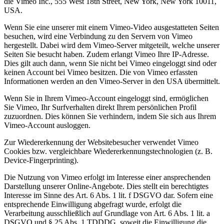
die Vimeo Inc., 555 West 18th Street, New York, New York 10011,
USA.
Wenn Sie eine unserer mit einem Vimeo-Video ausgestatteten Seiten
besuchen, wird eine Verbindung zu den Servern von Vimeo
hergestellt. Dabei wird dem Vimeo-Server mitgeteilt, welche unserer
Seiten Sie besucht haben. Zudem erlangt Vimeo Ihre IP-Adresse.
Dies gilt auch dann, wenn Sie nicht bei Vimeo eingeloggt sind oder
keinen Account bei Vimeo besitzen. Die von Vimeo erfassten
Informationen werden an den Vimeo-Server in den USA übermittelt.
Wenn Sie in Ihrem Vimeo-Account eingeloggt sind, ermöglichen
Sie Vimeo, Ihr Surfverhalten direkt Ihrem persönlichen Profil
zuzuordnen. Dies können Sie verhindern, indem Sie sich aus Ihrem
Vimeo-Account ausloggen.
Zur Wiedererkennung der Websitebesucher verwendet Vimeo
Cookies bzw. vergleichbare Wiedererkennungstechnologien (z. B.
Device-Fingerprinting).
Die Nutzung von Vimeo erfolgt im Interesse einer ansprechenden
Darstellung unserer Online-Angebote. Dies stellt ein berechtigtes
Interesse im Sinne des Art. 6 Abs. 1 lit. f DSGVO dar. Sofern eine
entsprechende Einwilligung abgefragt wurde, erfolgt die
Verarbeitung ausschließlich auf Grundlage von Art. 6 Abs. 1 lit. a
DSGVO und § 25 Abs. 1 TDDDG, soweit die Einwilligung die